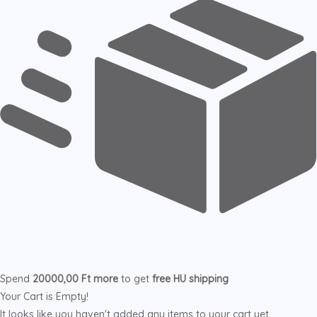
Spend
20000,00
Ft
more
to get
free
HU
shipping
Your Cart is Empty!
It looks like you haven't added any items to your cart yet.