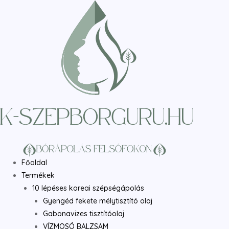
Skip
to
content
Főoldal
Termékek
10 lépéses koreai szépségápolás
Gyengéd fekete mélytisztító olaj
Gabonavizes tisztítóolaj
VÍZMOSÓ BALZSAM