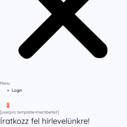
Menu
Login
0
[userpro template=memberlist]
Íratkozz fel hírlevelünkre!