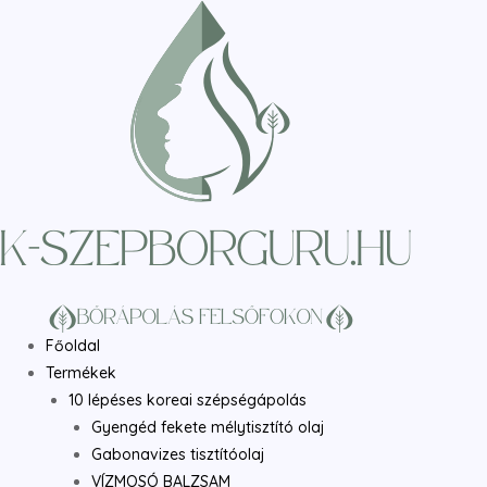
Skip
to
content
Főoldal
Termékek
10 lépéses koreai szépségápolás
Gyengéd fekete mélytisztító olaj
Gabonavizes tisztítóolaj
VÍZMOSÓ BALZSAM