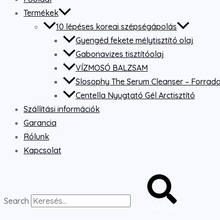
Termékek
10 lépéses koreai szépségápolás
Gyengéd fekete mélytisztító olaj
Gabonavizes tisztítóolaj
VÍZMOSÓ BALZSAM
Slosophy The Serum Cleanser – Forradal
Centella Nyugtató Gél Arctisztító
Szállítási információk
Garancia
Rólunk
Kapcsolat
Search
SEARCH