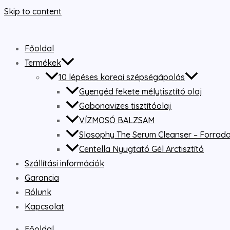
Skip to content
Főoldal
Termékek
10 lépéses koreai szépségápolás
Gyengéd fekete mélytisztító olaj
Gabonavizes tisztítóolaj
VÍZMOSÓ BALZSAM
Slosophy The Serum Cleanser – Forradal
Centella Nyugtató Gél Arctisztító
Szállítási információk
Garancia
Rólunk
Kapcsolat
Főoldal