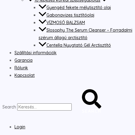
10 lépéses koreai szépségápolás
Gyengéd fekete mélytisztító olaj
Gabonavizes tisztítóolaj
VÍZMOSÓ BALZSAM
Slosophy The Serum Cleanser – Forradalmi
szérum állagú arctisztító
Centella Nyugtató Gél Arctisztító
Szállítási információk
Garancia
Rólunk
Kapcsolat
Search
SEARCH
Login