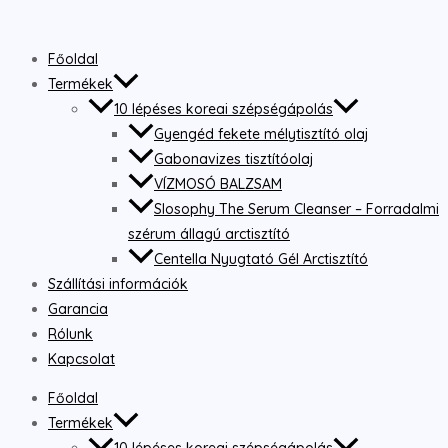
Skip
to
Főoldal
content
Termékek
10 lépéses koreai szépségápolás
Gyengéd fekete mélytisztító olaj
Gabonavizes tisztítóolaj
VÍZMOSÓ BALZSAM
Slosophy The Serum Cleanser – Forradalmi
szérum állagú arctisztító
Centella Nyugtató Gél Arctisztító
Szállítási információk
Garancia
Rólunk
Kapcsolat
Főoldal
Termékek