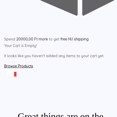
Spend
20000,00
Ft
more
to get
free
HU
shipping
Your Cart is Empty!
It looks like you haven't added any items to your cart yet.
Browse Products
0
Great things are on the